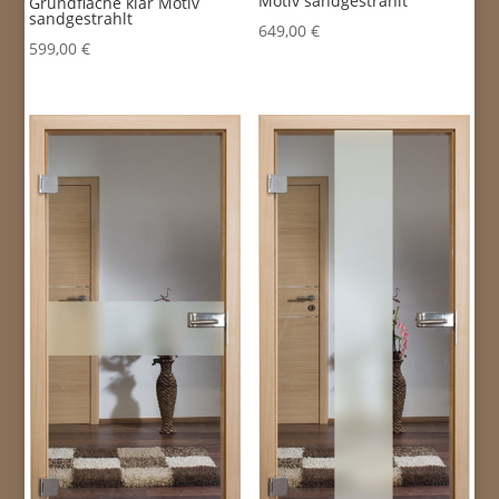
Motiv sandgestrahlt
Grundfläche klar Motiv
sandgestrahlt
649,00
€
599,00
€