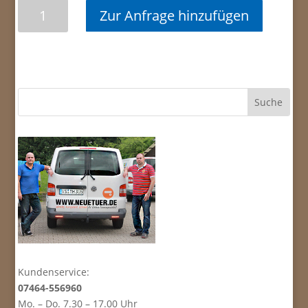
Köhnlein
Zur Anfrage hinzufügen
CPL
Eiche
Ferox
Türelement
(Türblatt
u.
Zarge
komplett)
Menge
Kundenservice:
07464-556960
Mo. – Do. 7.30 – 17.00 Uhr