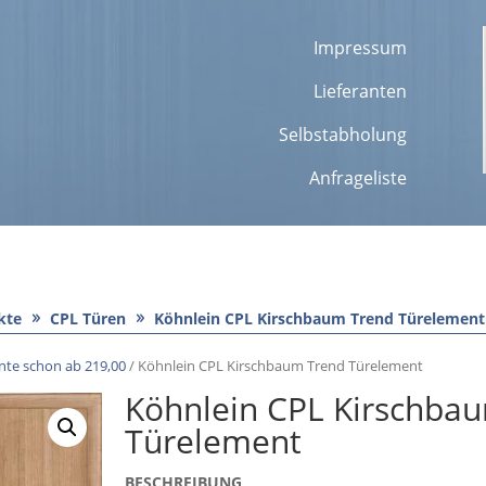
Impressum
Lieferanten
Selbstabholung
Anfrageliste
kte
CPL Türen
Köhnlein CPL Kirschbaum Trend Türelement
te schon ab 219,00
/ Köhnlein CPL Kirschbaum Trend Türelement
Köhnlein CPL Kirschba
Türelement
BESCHREIBUNG