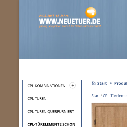
Start
Produ
CPL KOMBINATIONEN
Start
/
CPL-Türelemen
CPL TÜREN
CPL TÜREN QUERFURNIERT
CPL-TÜRELEMENTE SCHON