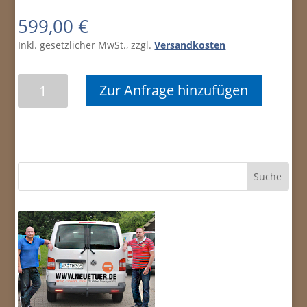
599,00
€
Inkl. gesetzlicher MwSt., zzgl.
Versandkosten
CPL
Zur Anfrage hinzufügen
KOMBI
M
WEISSLACK/EICHE
FEROX
Türelement
Menge