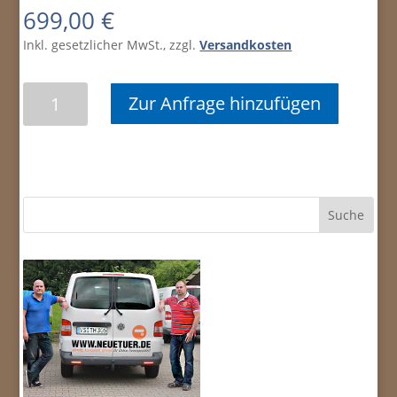
699,00
€
Inkl. gesetzlicher MwSt., zzgl.
Versandkosten
CPL
Zur Anfrage hinzufügen
KOMBI
S
WEISSLACK/KIRSCHBAUM
KLASSIK
Türelement
Menge