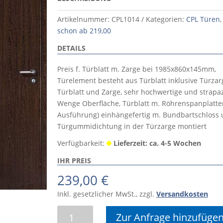
Artikelnummer:
CPL1014
Kategorien:
CPL Türen
schon ab 219,00
DETAILS
Preis f. Türblatt m. Zarge bei 1985x860x145mm,
Türelement besteht aus Türblatt inklusive Türza
Türblatt und Zarge, sehr hochwertige und strapa
Wenge Oberfläche, Türblatt m. Röhrenspanplatte
Ausführung) einhängefertig m. Bundbartschloss u
Türgummidichtung in der Türzarge montiert
Verfügbarkeit:
Lieferzeit: ca. 4-5 Wochen
IHR PREIS
239,00
€
Inkl. gesetzlicher MwSt., zzgl.
Versandkosten
Köhnlein
Zur Anfrage hinzufüge
CPL