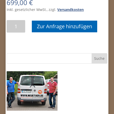
699,00
€
Inkl. gesetzlicher MwSt., zzgl.
Versandkosten
Ganzglasschiebetür
Zur Anfrage hinzufügen
ESG
Satinato
Menge