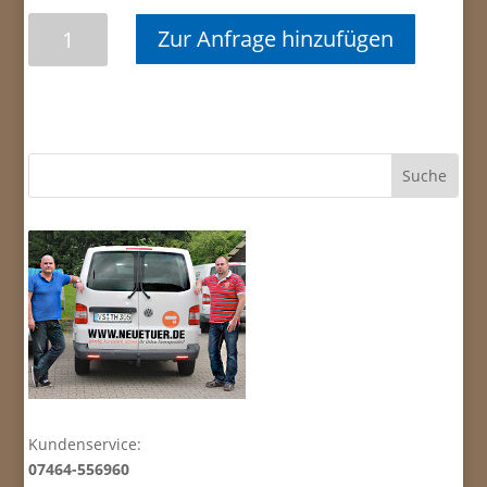
Innentürblatt
Zur Anfrage hinzufügen
m.
Lichtausschnitt
Menge
Kundenservice:
07464-556960