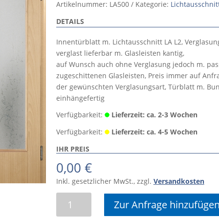
Artikelnummer:
LA500
Kategorie:
Lichtausschnit
DETAILS
Innentürblatt m. Lichtausschnitt LA L2, Verglasun
verglast lieferbar m. Glasleisten kantig,
auf Wunsch auch ohne Verglasung jedoch m. pa
zugeschittenen Glasleisten, Preis immer auf Anf
der gewünschten Verglasungsart, Türblatt m. Bun
einhängefertig
Verfügbarkeit:
Lieferzeit: ca. 2-3 Wochen
Verfügbarkeit:
Lieferzeit: ca. 4-5 Wochen
IHR PREIS
0,00
€
Inkl. gesetzlicher MwSt., zzgl.
Versandkosten
Innentürblatt
Zur Anfrage hinzufüge
m.