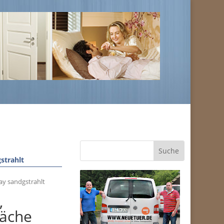
strahlt
ay sandgstrahlt
,
läche