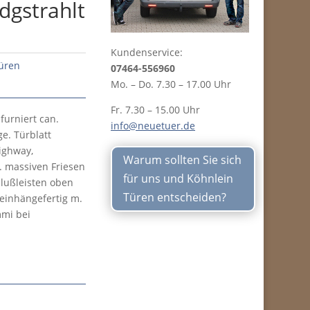
dgstrahlt
Kundenservice:
türen
07464-556960
Mo. – Do. 7.30 – 17.00 Uhr
Fr. 7.30 – 15.00 Uhr
urniert can.
info@neuetuer.de
e. Türblatt
ighway,
Warum sollten Sie sich
m. massiven Friesen
für uns und Köhnlein
lußleisten oben
Türen entscheiden?
einhängefertig m.
mi bei