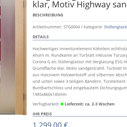
klar, Motiv Highway san
BESCHREIBUNG
Artikelnummer:
STG0004
Kategorie:
Stollenglas
DETAILS
Hochwertiges Innentürelement Köhnlein echtholzf
Ahorn m. Rundkante an Türblatt inklusive Türzarg
Corona G als Stollenglastür mit Verglasung ESG H
Grundfläche klar, Motiv sandgestrahlt. Türblatt 
aus massivem Holzwerkstoff und silbernen Absch
und unten sowie 3-teiligen Bändern. Türelement 
Buntbartschloss und eingebautem Dichtungsgum
1985x860x145mm
Verfügbarkeit:
Lieferzeit: ca. 2-3 Wochen
IHR PREIS
1.299,00
€