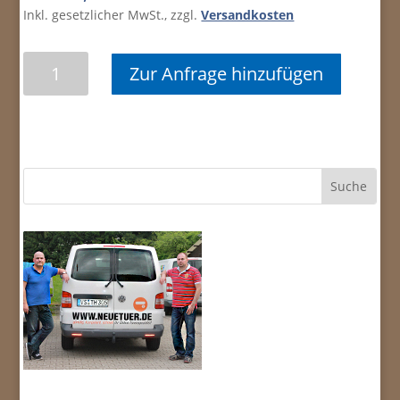
Inkl. gesetzlicher MwSt., zzgl.
Versandkosten
Stollenglastür
Zur Anfrage hinzufügen
Corona
M,
Verglasung
ESG
Grundfläche
klar,
Motiv
Shadow
sandgstrahlt
Menge