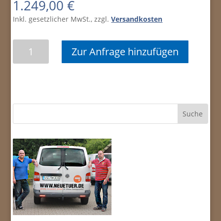
1.249,00
€
Inkl. gesetzlicher MwSt., zzgl.
Versandkosten
Stumpf
Zur Anfrage hinzufügen
einschlagend
echtholzfurniert
ami.
Nussbaum
querfurniert
Menge