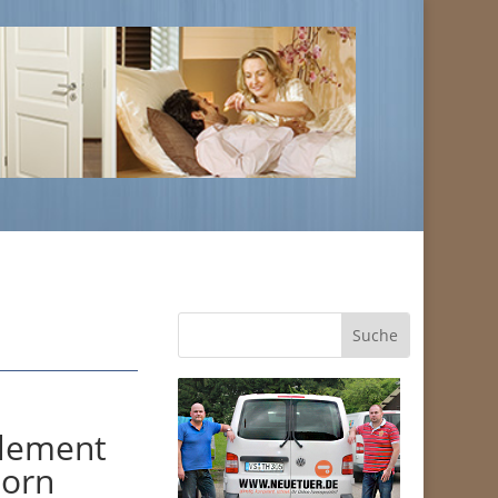
lement
horn