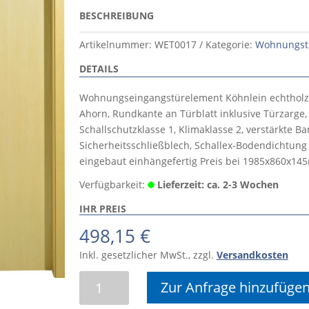
BESCHREIBUNG
Artikelnummer:
WET0017
Kategorie:
Wohnungst
DETAILS
Wohnungseingangstürelement Köhnlein echtholzf
Ahorn, Rundkante an Türblatt inklusive Türzarge,
Schallschutzklasse 1, Klimaklasse 2, verstärkte B
Sicherheitsschließblech, Schallex-Bodendichtung 
eingebaut einhängefertig Preis bei 1985x860x1
Verfügbarkeit:
Lieferzeit: ca. 2-3 Wochen
IHR PREIS
498,15
€
Inkl. gesetzlicher MwSt., zzgl.
Versandkosten
Wohnungseingangstürelement
Zur Anfrage hinzufüge
echtholzfurniert